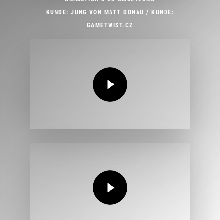
KUNDE: JUNG VON MATT DONAU / KUNDE:
GAMETWIST.CZ
Play Video
Play Video
Play Video
Play Video