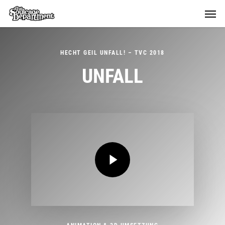
Skip
Menu
Menu
to
main
content
HECHT GEIL UNFALL!
–
TVC 2018
UNFALL
Play Video
Play Video