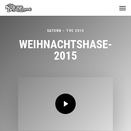
Skip
Menu
Menu
to
main
content
SATURN –
TVC 2015
WEIHNACHTSHASE-
2015
Play Video
Play Video