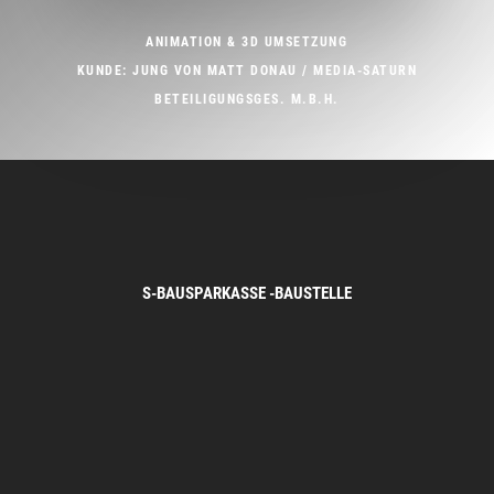
ANIMATION & 3D UMSETZUNG
KUNDE: JUNG VON MATT DONAU / MEDIA-SATURN
BETEILIGUNGSGES. M.B.H.
S-BAUSPARKASSE -BAUSTELLE